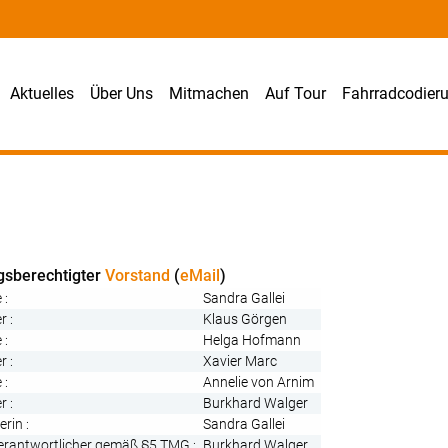
Aktuelles
Über Uns
Mitmachen
Auf Tour
Fahrradcodier
gsberechtigter
Vorstand
(
eMail
)
 :
Sandra Gallei
r :
Klaus Görgen
 :
Helga Hofmann
r :
Xavier Marc
 :
Annelie von Arnim
r :
Burkhard Walger
rin :
Sandra Gallei
Verantwortlicher gemäß §5 TMG :
Burkhard Walger