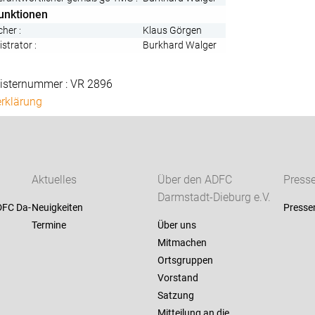
unktionen
her :
Klaus Görgen
strator :
Burkhard Walger
gisternummer : VR 2896
rklärung
Aktuelles
Über den ADFC
Press
Darmstadt-Dieburg e.V.
DFC Da-
Neuigkeiten
Presse
Termine
Über uns
Mitmachen
Ortsgruppen
Vorstand
Satzung
Mitteilung an die